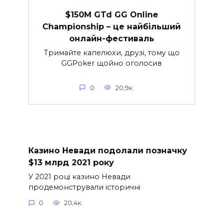
$150M GTd GG Online
Championship – це найбільший
онлайн-фестиваль
Тримайте капелюхи, друзі, тому що
GGPoker щойно оголосив
0
20,9к.
Казино Невади подолали позначку
$13 млрд 2021 року
У 2021 році казино Невади
продемонстрували історичні
0
20,4к.