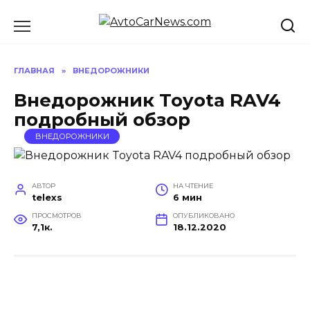
Перейти
к
содержанию
ГЛАВНАЯ
»
ВНЕДОРОЖНИКИ
Внедорожник Toyota RAV4
подробный обзор
ВНЕДОРОЖНИКИ
АВТОР
НА ЧТЕНИЕ
telexs
6 мин
ПРОСМОТРОВ
ОПУБЛИКОВАНО
7,1к.
18.12.2020