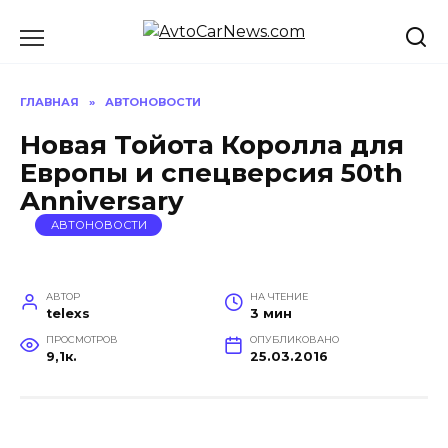
Перейти
к
содержанию
ГЛАВНАЯ
»
АВТОНОВОСТИ
Новая Тойота Королла для
Европы и спецверсия 50th
Anniversary
АВТОНОВОСТИ
АВТОР
НА ЧТЕНИЕ
telexs
3 мин
ПРОСМОТРОВ
ОПУБЛИКОВАНО
9,1к.
25.03.2016