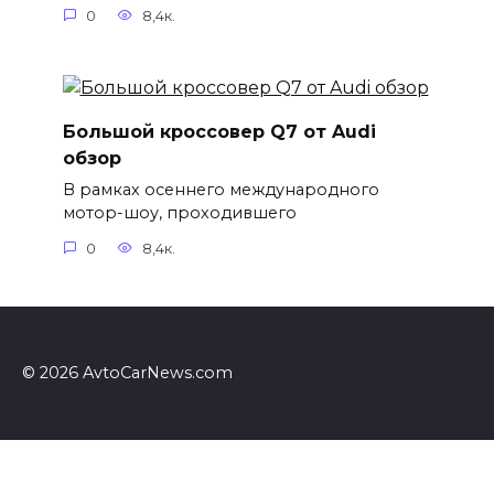
0
8,4к.
Большой кроссовер Q7 от Audi
обзор
В рамках осеннего международного
мотор-шоу, проходившего
0
8,4к.
© 2026 AvtoCarNews.com