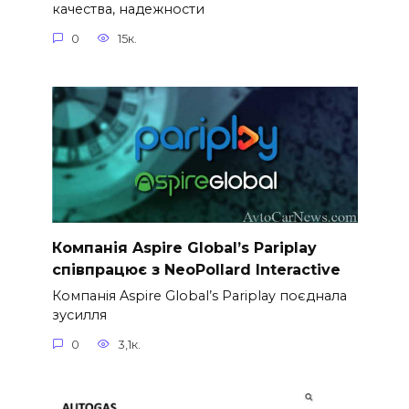
качества, надежности
0
15к.
Компанія Aspire Global’s Pariplay
співпрацює з NeoPollard Interactive
Компанія Aspire Global’s Pariplay поєднала
зусилля
0
3,1к.