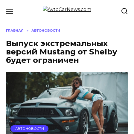
Перейти
к
содержанию
ГЛАВНАЯ
»
АВТОНОВОСТИ
Выпуск экстремальных
версий Mustang от Shelby
будет ограничен
АВТОНОВОСТИ