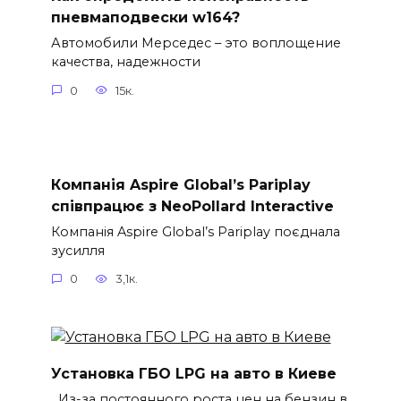
пневмаподвески w164?
Автомобили Мерседес – это воплощение
качества, надежности
0
15к.
Компанія Aspire Global’s Pariplay
співпрацює з NeoPollard Interactive
Компанія Aspire Global’s Pariplay поєднала
зусилля
0
3,1к.
Установка ГБО LPG на авто в Киеве
Из-за постоянного роста цен на бензин в