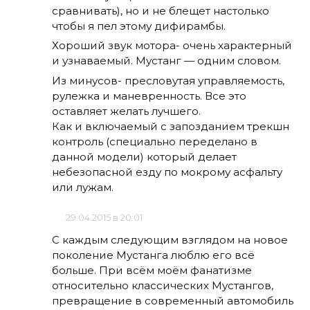
сравнивать), но и не блещет настолько
чтобы я пел этому дифирамбы.
Хороший звук мотора- очень характерный
и узнаваемый. Мустанг — одним словом.
Из минусов- пресловутая управляемость,
рулежка и маневренность. Все это
оставляет желать лучшего.
Как и включаемый с запозданием трекшн
контроль (специально переделано в
данной модели) который делает
небезопасной езду по мокрому асфальту
или лужам.
29.04.2015 в 20:01
С каждым следующим взглядом на новое
поколение Мустанга люблю его всё
больше. При всём моём фанатизме
относительно классических Мустангов,
превращение в современный автомобиль