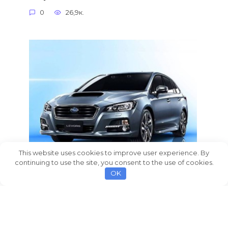
0
26,9к.
This website uses cookies to improve user experience. By
continuing to use the site, you consent to the use of cookies.
Новый универсал Levorg Concept
OK
2013 от Subaru
На мотор-шоу 2013 проходившем в
столице Страны Восходящего
0
3,6к.