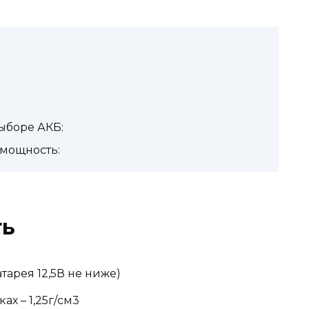
ыборе АКБ:
/мощность:
ть
тарея 12,5В не ниже)
ах – 1,25г/см3