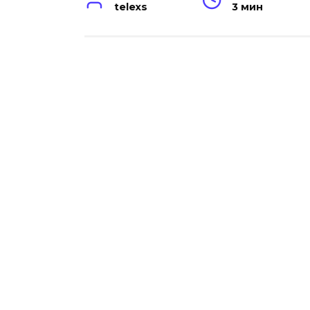
telexs
3 мин