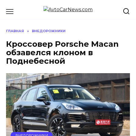
Перейти
к
содержанию
ГЛАВНАЯ
»
ВНЕДОРОЖНИКИ
Кроссовер Porsche Macan
обзавелся клоном в
Поднебесной
ВНЕДОРОЖНИКИ