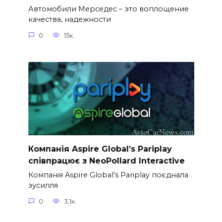
Автомобили Мерседес – это воплощение
качества, надежности
0
15к.
Компанія Aspire Global’s Pariplay
співпрацює з NeoPollard Interactive
Компанія Aspire Global’s Pariplay поєднала
зусилля
0
3,1к.