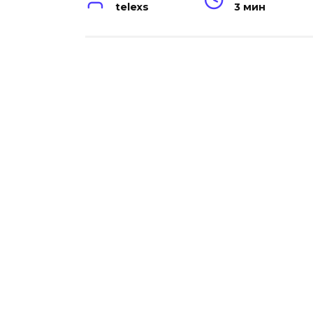
telexs
3 мин