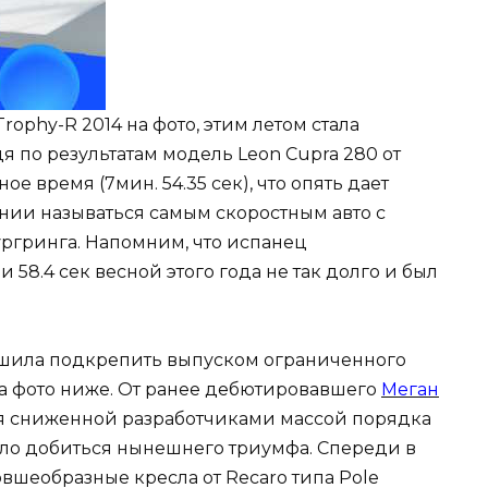
ophy-R 2014 на фото, этим летом стала
 по результатам модель Leon Cupra 280 от
ое время (7мин. 54.35 сек), что опять дает
ании называться самым скоростным авто с
ргринга. Напомним, что испанец
58.4 сек весной этого года не так долго и был
решила подкрепить выпуском ограниченного
на фото ниже. От ранее дебютировавшего
Меган
ся сниженной разработчиками массой порядка
огло добиться нынешнего триумфа. Спереди в
вшеобразные кресла от Recaro типа Pole