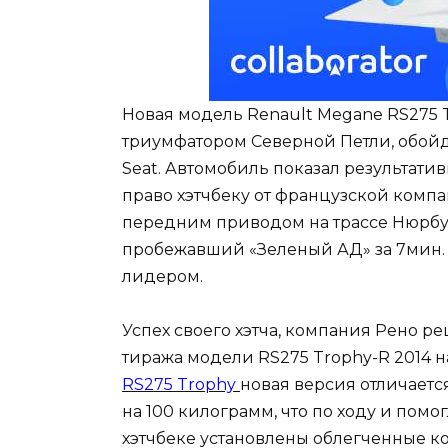
Новая модель Renault Megane RS275 Tr
триумфатором Северной Петли, обойдя
Seat. Автомобиль показал результативн
право хэтчбеку от французской комп
передним приводом на трассе Нюрбу
пробежавший «Зеленый АД» за 7мин. и 
лидером.
Успех своего хэтча, компания Рено 
тиража модели RS275 Trophy-R 2014 
RS275 Trophy
новая версия отличает
на 100 килограмм, что по ходу и пом
хэтчбеке установлены облегченные ко