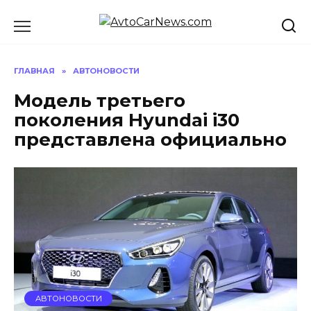
Перейти
к
содержанию
ГЛАВНАЯ
»
АВТОНОВОСТИ
Модель третьего
поколения Hyundai i30
представлена официально
АВТОНОВОСТИ