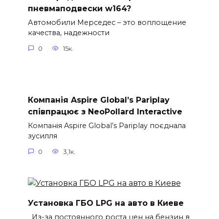
пневмаподвески w164?
Автомобили Мерседес – это воплощение
качества, надежности
0
15к.
Компанія Aspire Global’s Pariplay
співпрацює з NeoPollard Interactive
Компанія Aspire Global’s Pariplay поєднала
зусилля
0
3,1к.
Установка ГБО LPG на авто в Киеве
Из-за постоянного роста цен на бензин в