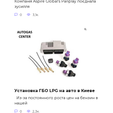
Компанія Aspire Global’s Pariplay поєднала
зусилля
0
3,1к.
Установка ГБО LPG на авто в Киеве
Из-за постоянного роста цен на бензин в
нашей
0
2,3к.