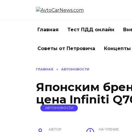
Перейти
к
содержанию
Главная
Тест ПДД онлайн
Вн
Советы от Петровича
Концепты
ГЛАВНАЯ
»
АВТОНОВОСТИ
Японским бре
цена Infiniti Q7
АВТОНОВОСТИ
АВТОР
НА ЧТЕНИЕ