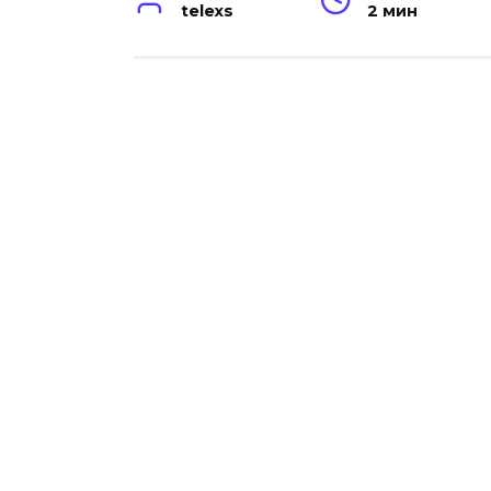
telexs
2 мин