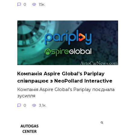
0
15к.
Компанія Aspire Global’s Pariplay
співпрацює з NeoPollard Interactive
Компанія Aspire Global’s Pariplay поєднала
зусилля
0
3,1к.