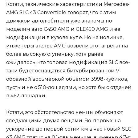
Кстати, технические характеристики Mercedes-
AMG SLC 43 Convertible говорят, что с этим
движком автолюбители уже знакомы по
моделям авто C450 AMG и GLE450 AMG и ее
модификации в кузове купе. Но на новинке,
инженеры ателье AMG возвели этот агрегат на
более высокую ступеньку, хотя ранее
ожидалось, что топовая модификация SLC все-
таки будет оснащаться битурбированной V-
образной восьмеркой объемом 3998-кубиков,
пусть и не с 510-лошадями, но хотя бы с отдачей
в 462-лошадки.
Кстати, это обстоятельство немцы объясняют
следующими двумя вещами. Во-первых, на
ускорение до первой сотни км в час новый SLC
43 AMG тратит на 0.1-сек меньше, а именно 4.7-с.