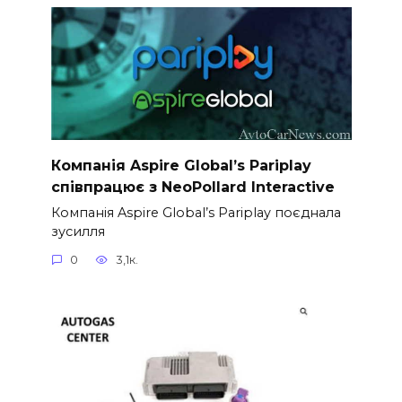
Компанія Aspire Global’s Pariplay
співпрацює з NeoPollard Interactive
Компанія Aspire Global’s Pariplay поєднала
зусилля
0
3,1к.