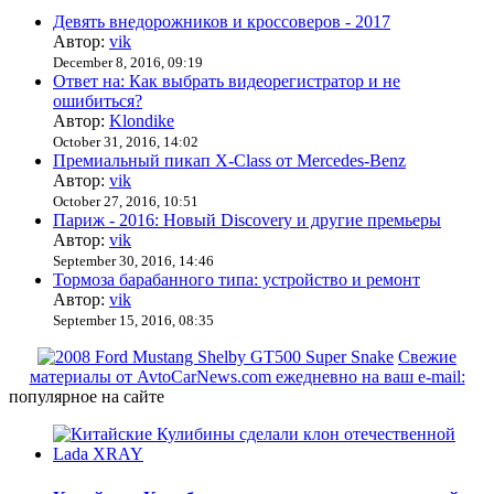
Девять внедорожников и кроссоверов - 2017
Автор:
vik
December 8, 2016, 09:19
Ответ на: Как выбрать видеорегистратор и не
ошибиться?
Автор:
Klondike
October 31, 2016, 14:02
Премиальный пикап X-Class от Mercedes-Benz
Автор:
vik
October 27, 2016, 10:51
Париж - 2016: Новый Discovery и другие премьеры
Автор:
vik
September 30, 2016, 14:46
Тормоза барабанного типа: устройство и ремонт
Автор:
vik
September 15, 2016, 08:35
Свежие
материалы от AvtoCarNews.com ежедневно на ваш e-mail:
популярное на сайте