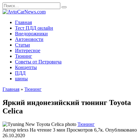
Перейти
Search
к
for:
содержанию
Главная
Тест ПДД онлайн
Внедорожники
Автоновости
Статьи
Интересное
Тюнинг
Советы от Петровича
Концепты
ПДД
шины
Главная
»
Тюнинг
Яркий индонезийский тюнинг Toyota
Celica
Тюнинг
Автор
telexs
На чтение
3 мин
Просмотров
6,7к.
Опубликовано
26.10.2020