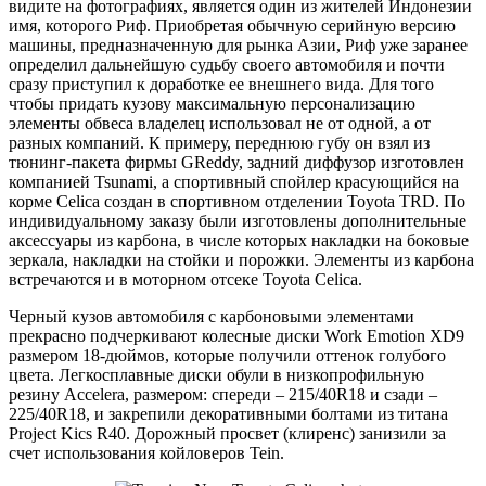
видите на фотографиях, является один из жителей Индонезии
имя, которого Риф. Приобретая обычную серийную версию
машины, предназначенную для рынка Азии, Риф уже заранее
определил дальнейшую судьбу своего автомобиля и почти
сразу приступил к доработке ее внешнего вида. Для того
чтобы придать кузову максимальную персонализацию
элементы обвеса владелец использовал не от одной, а от
разных компаний. К примеру, переднюю губу он взял из
тюнинг-пакета фирмы GReddy, задний диффузор изготовлен
компанией Tsunami, а спортивный спойлер красующийся на
корме Celica создан в спортивном отделении Toyota TRD. По
индивидуальному заказу были изготовлены дополнительные
аксессуары из карбона, в числе которых накладки на боковые
зеркала, накладки на стойки и порожки. Элементы из карбона
встречаются и в моторном отсеке Toyota Celica.
Черный кузов автомобиля с карбоновыми элементами
прекрасно подчеркивают колесные диски Work Emotion XD9
размером 18-дюймов, которые получили оттенок голубого
цвета. Легкосплавные диски обули в низкопрофильную
резину Accelera, размером: спереди – 215/40R18 и сзади –
225/40R18, и закрепили декоративными болтами из титана
Project Kics R40. Дорожный просвет (клиренс) занизили за
счет использования койловеров Tein.