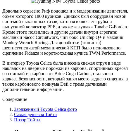
Довольно серьезно Риф подошел и к модернизации двигателя,
объем которого 1800 кубиков. Движок был оборудован новой
системой выхлопных газов, которая включает трубы и
выпускной коллектор PPE, а также «глушак» Tanabe G-Fordan.
Кроме этого появились и другие детали внутри агрегата:
масляный насос Circuitworx, чип-бокс Unichip Q+ и маховик
Monkey Wrench Racing. Для доработки (тюнинга)
шестиступенчатой механической КПП было использовано
сцепление Fidanza и короткоходная кулиса TWM Performance.
В интерьер Toyota Celica была внесена свежая струя в виде
накладок на дверные порожки из карбона, спортивных кресел
со спинкой из карбона от Bride Cuga Carbon, стального
каркаса безопасности, который занял место заднего сидения, а
также карбонового подиума Defi с тремя датчиками
дополнительной информации.
Содержание
Заряженный Toyota Celica фото
Самая дешевая Тойта
Позор Тойты