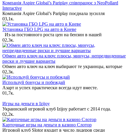
Компанія Aspire Global’s Pariplay співпрацює з NeoPollard
Interactive
Компанія Aspire Global’s Pariplay поєднала зусилля
0
3,1к.
Установка ГБО LPG на авто в Киеве
Из-за постоянного роста цен на бензин в нашей
0
2,3к.
Обмен авто ключ на ключ: плюсы, минусы, непредвиденные
риски и лучшие варианты
Обмен авто ключ на ключ выбирают те украинцы, которые
0
2,3к.
Используй бонусы и побеждай
Азарт и успех практически всегда идут вместе.
0
1,7к.
Игры на деньги в Izijoy
Украинский игровой клуб Izijoy работает с 2014 года.
0
2,2к.
Карточные игры на деньги в казино Слотор
Игровой клуб Slotor входит в число лидеров среди