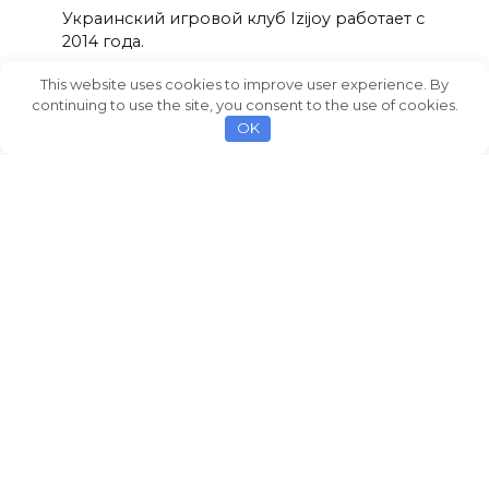
Украинский игровой клуб Izijoy работает с
2014 года.
0
2,2к.
This website uses cookies to improve user experience. By
continuing to use the site, you consent to the use of cookies.
OK
Карточные игры на деньги в казино
Слотор
Игровой клуб Slotor входит в число
лидеров среди действующих
0
2,1к.
© 2026 AvtoCarNews.com