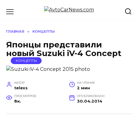
Перейти
к
содержанию
ГЛАВНАЯ
»
КОНЦЕПТЫ
Японцы представили
новый Suzuki iV-4 Concept
КОНЦЕПТЫ
АВТОР
НА ЧТЕНИЕ
telexs
2 мин
ПРОСМОТРОВ
ОПУБЛИКОВАНО
8к.
30.04.2014