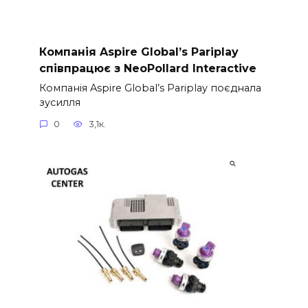
Компанія Aspire Global’s Pariplay
співпрацює з NeoPollard Interactive
Компанія Aspire Global’s Pariplay поєднала
зусилля
0
3,1к.