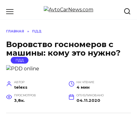
Перейти
к
содержанию
ГЛАВНАЯ
»
ПДД
Воровство госномеров с
машины: кому это нужно?
ПДД
АВТОР
НА ЧТЕНИЕ
telexs
4 мин
ПРОСМОТРОВ
ОПУБЛИКОВАНО
3,8к.
04.11.2020