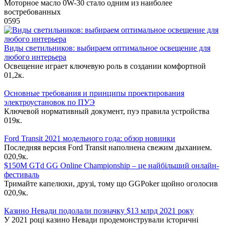
Моторное масло 0W-30 стало одним из наиболее
востребованных
0
595
Виды светильников: выбираем оптимальное освещение для
любого интерьера
Освещение играет ключевую роль в создании комфортной
0
1,2к.
Основные требования и принципы проектирования
электроустановок по ПУЭ
Ключевой нормативный документ, пуэ правила устройства
0
19к.
Ford Transit 2021 модельного года: обзор новинки
Последняя версия Ford Transit наполнена свежим дыханием.
0
20,9к.
$150M GTd GG Online Championship – це найбільший онлайн-
фестиваль
Тримайте капелюхи, друзі, тому що GGPoker щойно оголосив
0
20,9к.
Казино Невади подолали позначку $13 млрд 2021 року
У 2021 році казино Невади продемонстрували історичні