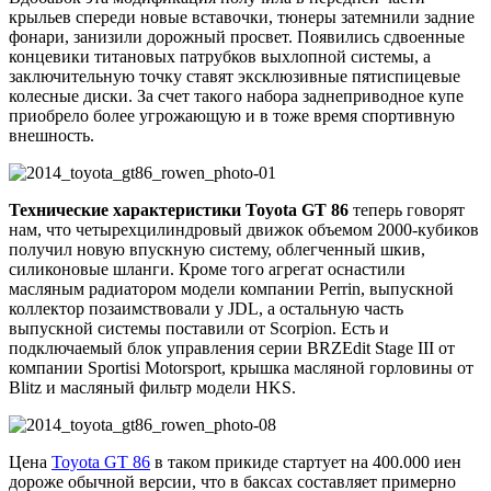
крыльев спереди новые вставочки, тюнеры затемнили задние
фонари, занизили дорожный просвет. Появились сдвоенные
концевики титановых патрубков выхлопной системы, а
заключительную точку ставят эксклюзивные пятиспицевые
колесные диски. За счет такого набора заднеприводное купе
приобрело более угрожающую и в тоже время спортивную
внешность.
Технические характеристики Toyota GT 86
теперь говорят
нам, что четырехцилиндровый движок объемом 2000-кубиков
получил новую впускную систему, облегченный шкив,
силиконовые шланги. Кроме того агрегат оснастили
масляным радиатором модели компании Perrin, выпускной
коллектор позаимствовали у JDL, а остальную часть
выпускной системы поставили от Scorpion. Есть и
подключаемый блок управления серии BRZEdit Stage III от
компании Sportisi Motorsport, крышка масляной горловины от
Blitz и масляный фильтр модели HKS.
Цена
Toyota GT 86
в таком прикиде стартует на 400.000 иен
дороже обычной версии, что в баксах составляет примерно