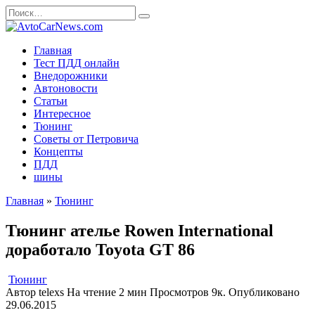
Перейти
Search
к
for:
содержанию
Главная
Тест ПДД онлайн
Внедорожники
Автоновости
Статьи
Интересное
Тюнинг
Советы от Петровича
Концепты
ПДД
шины
Главная
»
Тюнинг
Тюнинг ателье Rowen International
доработало Toyota GT 86
Тюнинг
Автор
telexs
На чтение
2 мин
Просмотров
9к.
Опубликовано
29.06.2015