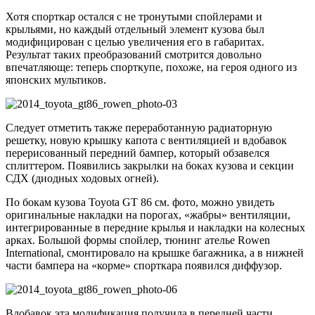
Хотя спорткар остался с не тронутыми спойлерами и
крыльями, но каждый отдельный элемент кузова был
модифицирован с целью увеличения его в габаритах.
Результат таких преобразований смотрится довольно
впечатляюще: теперь спорткупе, похоже, на героя одного из
японских мультиков.
Следует отметить также переработанную радиаторную
решетку, новую крышку капота с вентиляцией и вдобавок
перерисованный передний бампер, который обзавелся
сплиттером. Появились закрылки на боках кузова и секции
СДХ (диодных ходовых огней).
По бокам кузова Toyota GT 86 см. фото, можно увидеть
оригинальные накладки на порогах, «жабры» вентиляции,
интегрированные в передние крылья и накладки на колесных
арках. Большой формы спойлер, тюнинг ателье Rowen
International, смонтировало на крышке багажника, а в нижней
части бампера на «корме» спорткара появился диффузор.
Вдобавок эта модификация получила в передней части