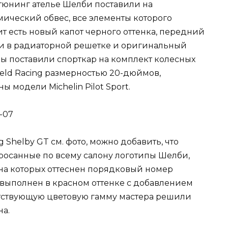
 тюнинг ателье Шелби поставили на
ический обвес, все элементы которого
ит есть новый капот черного оттенка, передний
чки в радиаторной решетке и оригинальный
ры поставили спорткар на комплект колесных
eld Racing размерностью 20-дюймов,
 модели Michelin Pilot Sport.
Shelby GT см. фото, можно добавить, что
осанные по всему салону логотипы Шелби,
 на которых оттеснен порядковый номер
 выполнен в красном оттенке с добавлением
ветствующую цветовую гамму мастера решили
на.