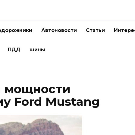
едорожники
Автоновости
Статьи
Интере
ПДД
шины
л мощности
у Ford Mustang