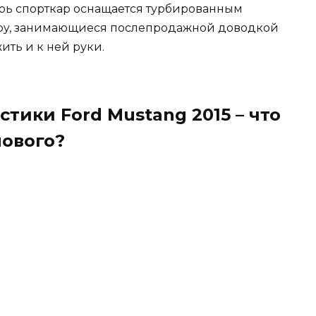
перь спорткар оснащается турбированным
elby, занимающиеся послепродажной доводкой
ить и к ней руки.
тики Ford Mustang 2015 – что
нового?