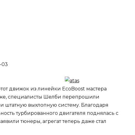
о этот движок из линейки EcoBoost мастера
е же, специалисты Шелби перепрошили
и штатную выхлопную систему. Благодаря
ность турбированного двигателя поднялась с
 заявили тюнеры, агрегат теперь даже стал