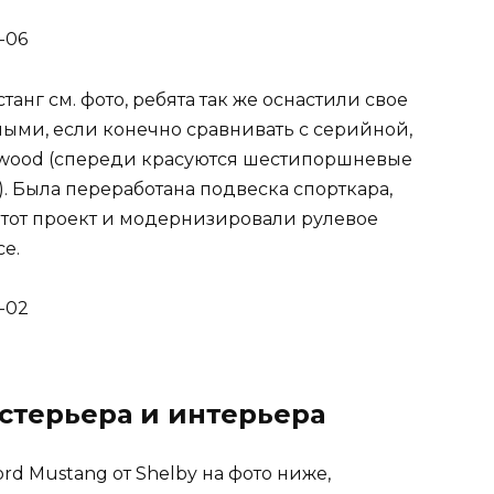
анг см. фото, ребята так же оснастили свое
ыми, если конечно сравнивать с серийной,
lwood (спереди красуются шестипоршневые
. Была переработана подвеска спорткара,
этот проект и модернизировали рулевое
e.
стерьера и интерьера
ord Mustang от Shelby на фото ниже,