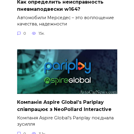
Как определить неисправность
пневмаподвески w164?
Автомобили Мерседес – это воплощение
качества, надежности
0
15к.
Компанія Aspire Global’s Pariplay
співпрацює з NeoPollard Interactive
Компанія Aspire Global’s Pariplay поєднала
зусилля
0
3,1к.