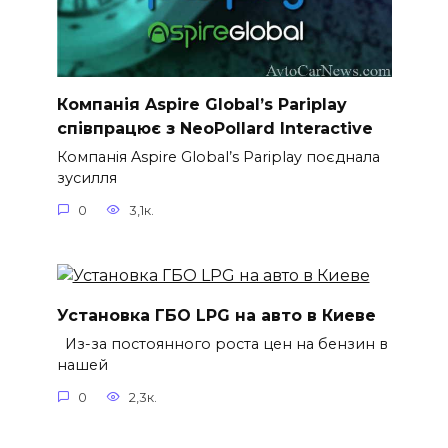
Компанія Aspire Global’s Pariplay
співпрацює з NeoPollard Interactive
Компанія Aspire Global’s Pariplay поєднала
зусилля
0
3,1к.
Установка ГБО LPG на авто в Киеве
Из-за постоянного роста цен на бензин в
нашей
0
2,3к.