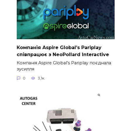
Компанія Aspire Global’s Pariplay
співпрацює з NeoPollard Interactive
Компанія Aspire Global’s Pariplay поєднала
зусилля
0
3,1к.