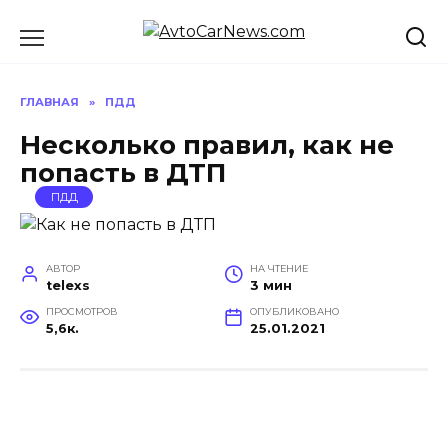
Перейти
к
содержанию
ГЛАВНАЯ
»
ПДД
Несколько правил, как не
попасть в ДТП
ПДД
АВТОР
НА ЧТЕНИЕ
telexs
3 мин
ПРОСМОТРОВ
ОПУБЛИКОВАНО
5,6к.
25.01.2021