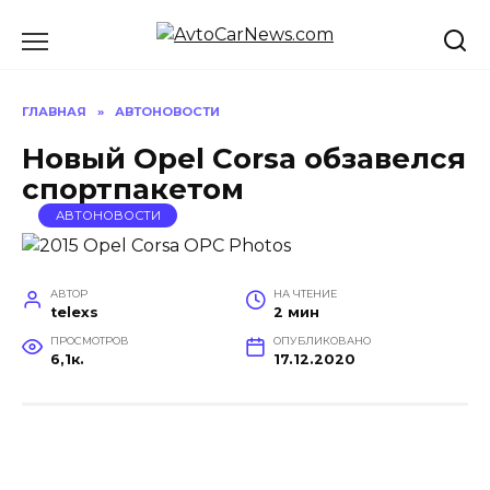
Перейти
к
содержанию
ГЛАВНАЯ
»
АВТОНОВОСТИ
Новый Opel Corsa обзавелся
спортпакетом
АВТОНОВОСТИ
АВТОР
НА ЧТЕНИЕ
telexs
2 мин
ПРОСМОТРОВ
ОПУБЛИКОВАНО
6,1к.
17.12.2020