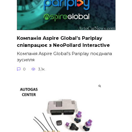
Компанія Aspire Global’s Pariplay
співпрацює з NeoPollard Interactive
Компанія Aspire Global’s Pariplay поєднала
зусилля
0
3,1к.