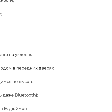
ности;
;
;
вто на уклонах;
одом в передних дверях;
имся по высоте;
 даже Bluetooth);
а 16-дюймов.