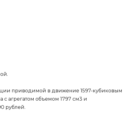
ой.
тации приводимой в движение 1597-кубиковым
 а с агрегатом объемом 1797 см3 и
0 рублей.