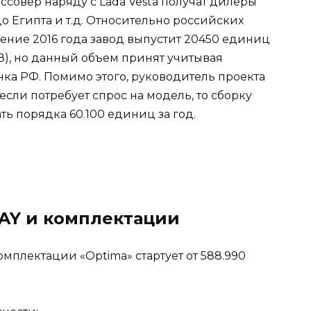
ссовер наряду с Lada Vesta получат дилеры
о Египта и т.д. Относительно российских
чение 2016 года завод выпустит 20450 единиц
АЗ), но данный объем принят учитывая
ка РФ. Помимо этого, руководитель проекта
 если потребует спрос на модель, то сборку
ть порядка 60.100 единиц за год.
RAY и комплектации
омплектации «Optima» стартует от 588.990