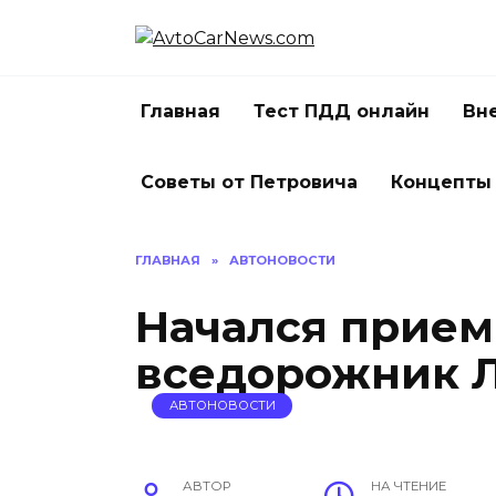
Перейти
к
содержанию
Главная
Тест ПДД онлайн
Вн
Советы от Петровича
Концепты
ГЛАВНАЯ
»
АВТОНОВОСТИ
Начался прием
вседорожник Л
АВТОНОВОСТИ
АВТОР
НА ЧТЕНИЕ