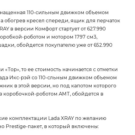
снащенная 110-сильным движком объемом
а обогрев кресел спереди, ящик для перчаток
AY в версии Комфорт стартует от 627.990
коробкой-роботом и мотором 1797 см3,
адки, обойдется покупателю уже от 652.990
 «Top», то ее стоимость начинается с отметки
Лада Икс-рэй со 110-сльным движком объемом
жник в этой версии, но под капотом которого
в коробочкой-роботом AMT, обойдется в
кие комплектации Lada XRAY по желанию
о Prestige-пакет, в который включены: