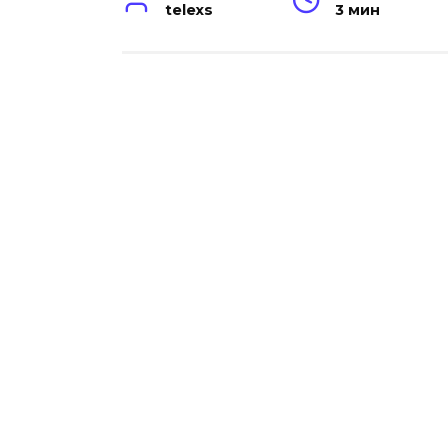
telexs
3 мин