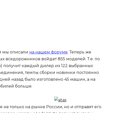
ти мы описали
на нашем форуме
. Теперь же
ых вседорожников войдет 855 моделей. Т.е. по
з) получит каждый дилер из 122 выбранных
бъединения, темпы сборки новинки постоянно
ней назад было изготовлено 45 машин, а на
обилей больше.
 не только на рынке России, но и отправят его