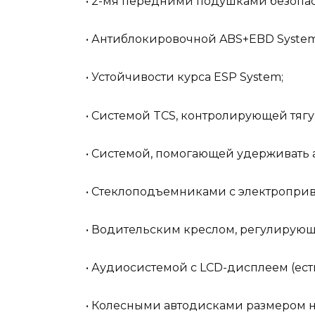
• 2-мя передними подушками безопас
• Антиблокировочной ABS+EBD System
• Устойчивости курса ESP System;
• Системой TCS, контролирующей тягу
• Системой, помогающей удерживать а
• Стеклоподъемниками с электроприв
• Водительским креслом, регулирующ
• Аудиосистемой с LCD-дисплеем (есть
• Колесными автодисками размером н