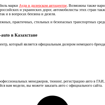
обиль марки
Ауди в дилерском автоцентре
. Возможны также вари
российских и украинских дорог, автомобилисты этих стран такж
ак и в вопросах бензина и дизеля.
ежных, практичных, стильных и безопасных транспортных средс
auto в Казахстане
ентр, который является официальным дилером немецкого бренда.
офессиональных менеджеров, тюнинг, регистрацию авто в ГАИ, п
ся вам модели, вы можете заказать авто с официального сайта.