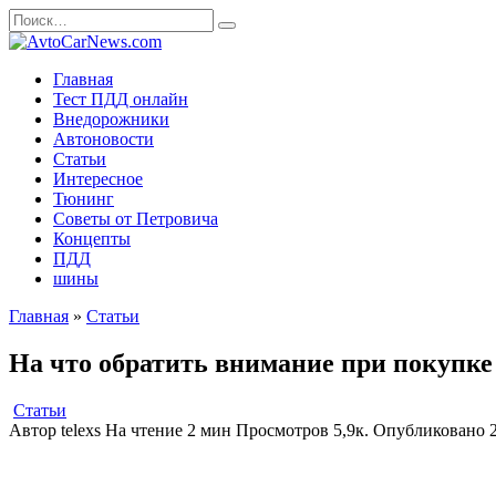
Перейти
Search
к
for:
содержанию
Главная
Тест ПДД онлайн
Внедорожники
Автоновости
Статьи
Интересное
Тюнинг
Советы от Петровича
Концепты
ПДД
шины
Главная
»
Статьи
На что обратить внимание при покупке
Статьи
Автор
telexs
На чтение
2 мин
Просмотров
5,9к.
Опубликовано