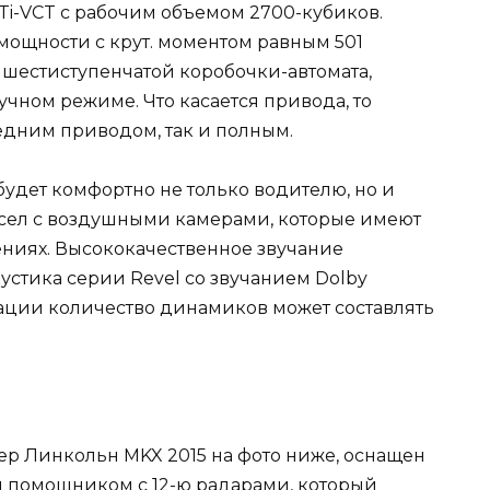
Ti-VCT с рабочим объемом 2700-кубиков.
мощности с крут. моментом равным 501
т шестиступенчатой коробочки-автомата,
учном режиме. Что касается привода, то
едним приводом, так и полным.
 будет комфортно не только водителю, но и
есел с воздушными камерами, которые имеют
ениях. Высококачественное звучание
устика серии Revel со звучанием Dolby
ации количество динамиков может составлять
р Линкольн MKX 2015 на фото ниже, оснащен
ым помощником с 12-ю радарами, который