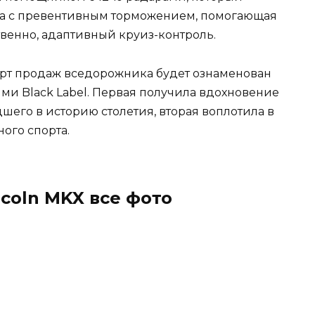
ема с превентивным торможением, помогающая
твенно, адаптивный круиз-контроль.
тарт продаж вседорожника будет ознаменован
 Black Label. Первая получила вдохновение
шего в историю столетия, вторая воплотила в
ного спорта.
ncoln MKX все фото