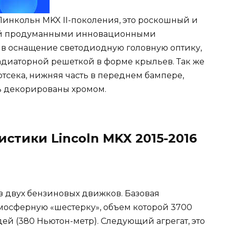
Линкольн MKX II-поколения, это роскошный и
ый продуманными инновационными
 в оснащение светодиодную головную оптику,
диаторной решеткой в форме крыльев. Так же
отсека, нижняя часть в переднем бампере,
ь декорированы хромом.
стики Lincoln MKX 2015-2016
з двух бензиновых движков. Базовая
мосферную «шестерку», объем которой 3700
ей (380 Ньютон-метр). Следующий агрегат, это