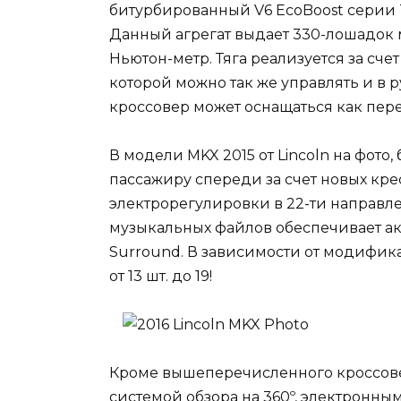
битурбированный V6 EcoBoost серии 
Данный агрегат выдает 330-лошадок 
Ньютон-метр. Тяга реализуется за сче
которой можно так же управлять и в р
кроссовер может оснащаться как пер
В модели MKX 2015 от Lincoln на фото,
пассажиру спереди за счет новых кр
электрорегулировки в 22-ти направл
музыкальных файлов обеспечивает ак
Surround. В зависимости от модифик
от 13 шт. до 19!
Кроме вышеперечисленного кроссове
системой обзора на 360º, электронн