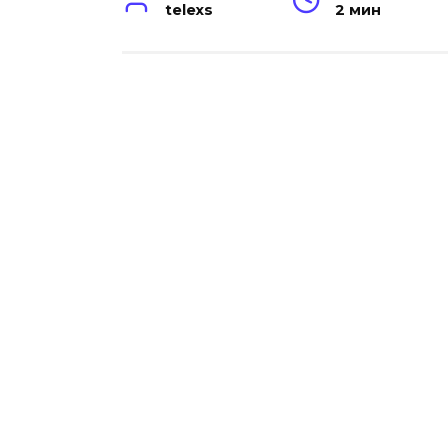
telexs
2 мин