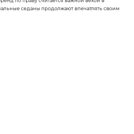
енд по праву считается важной вехой в
миальные седаны продолжают впечатлять своим