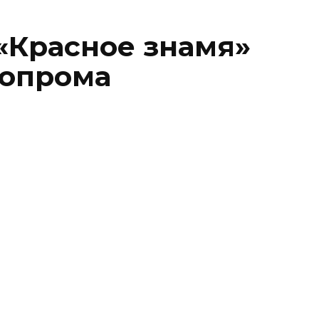
 «Красное знамя»
топрома