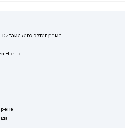
» китайского автопрома
й Hongqi
арене
нда