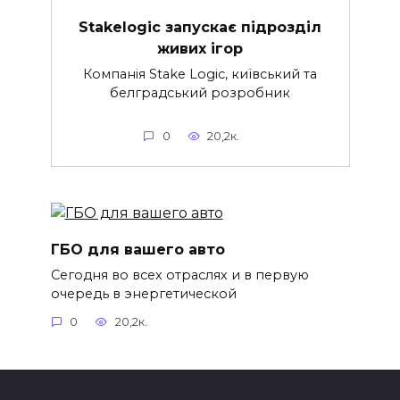
Stakelogic запускає підрозділ
живих ігор
Компанія Stake Logic, київський та
белградський розробник
0
20,2к.
ГБО для вашего авто
Сегодня во всех отраслях и в первую
очередь в энергетической
0
20,2к.