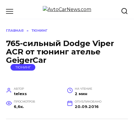
Перейти
к
содержанию
ГЛАВНАЯ
»
ТЮНИНГ
765-сильный Dodge Viper
ACR от тюнинг ателье
GeigerCar
ТЮНИНГ
АВТОР
НА ЧТЕНИЕ
telexs
2 мин
ПРОСМОТРОВ
ОПУБЛИКОВАНО
6,6к.
20.09.2016