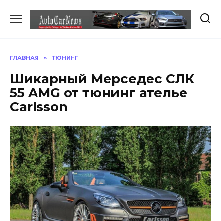
Перейти
к
содержанию
ГЛАВНАЯ
»
ТЮНИНГ
Шикарный Мерседес СЛК
55 AMG от тюнинг ателье
Carlsson