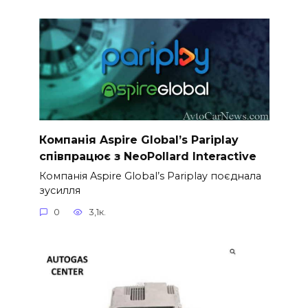
Компанія Aspire Global’s Pariplay
співпрацює з NeoPollard Interactive
Компанія Aspire Global’s Pariplay поєднала
зусилля
0
3,1к.