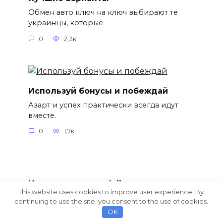
Обмен авто ключ на ключ выбирают те
украинцы, которые
0
2,3к.
Используй бонусы и побеждай
Азарт и успех практически всегда идут
вместе.
0
1,7к.
Игры на деньги в Izijoy
This website uses cookies to improve user experience. By
Украинский игровой клуб Izijoy работает с
continuing to use the site, you consent to the use of cookies.
2014 года.
OK