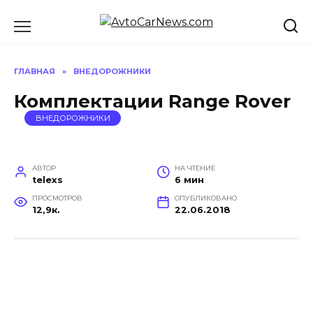
Перейти
к
содержанию
ГЛАВНАЯ
»
ВНЕДОРОЖНИКИ
Комплектации Range Rover
ВНЕДОРОЖНИКИ
АВТОР
НА ЧТЕНИЕ
telexs
6 мин
ПРОСМОТРОВ
ОПУБЛИКОВАНО
12,9к.
22.06.2018