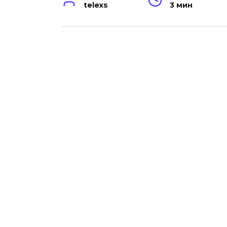
telexs
3 мин