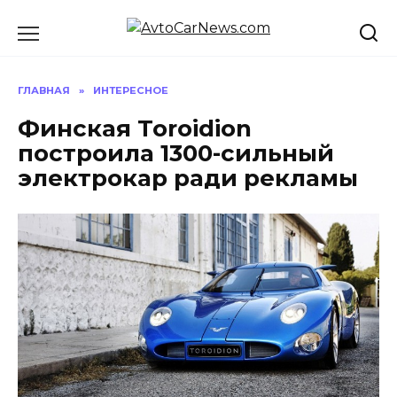
Перейти
к
содержанию
ГЛАВНАЯ
»
ИНТЕРЕСНОЕ
Финская Toroidion
построила 1300-сильный
электрокар ради рекламы