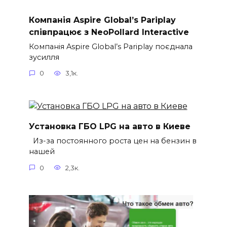
Компанія Aspire Global’s Pariplay
співпрацює з NeoPollard Interactive
Компанія Aspire Global’s Pariplay поєднала
зусилля
0
3,1к.
Установка ГБО LPG на авто в Киеве
Из-за постоянного роста цен на бензин в
нашей
0
2,3к.