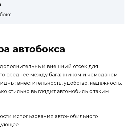
а
бокс
ра автобокса
ой дополнительный внешний отсек для
ечто среднее между багажником и чемоданом.
дны: вместительность, удобство, надежность.
лько стильно выглядит автомобиль с таким
ности использования автомобильного
дующее.