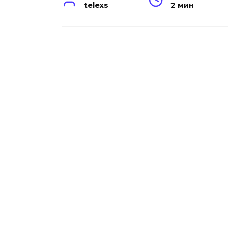
telexs
2 мин