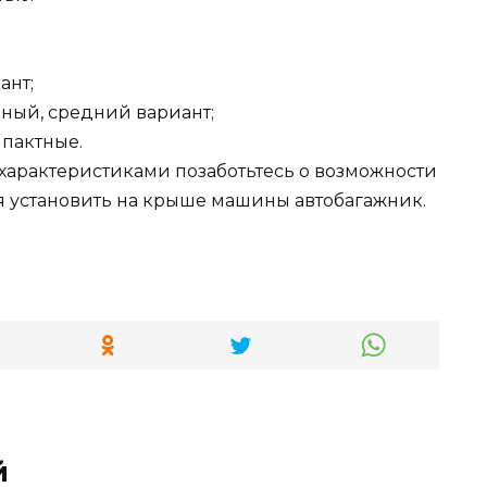
ант;
рный, средний вариант;
пактные.
характеристиками позаботьтесь о возможности
ся установить на крыше машины автобагажник.
й