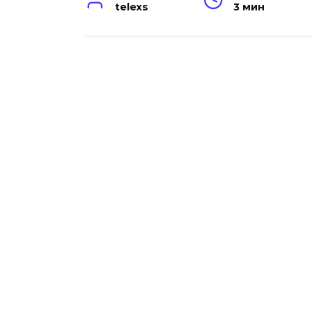
telexs
3 мин