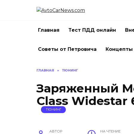
Перейти
к
содержанию
Главная
Тест ПДД онлайн
Вн
Советы от Петровича
Концепты
ГЛАВНАЯ
»
ТЮНИНГ
Заряженный Me
Class Widestar 
ТЮНИНГ
АВТОР
НА ЧТЕНИЕ