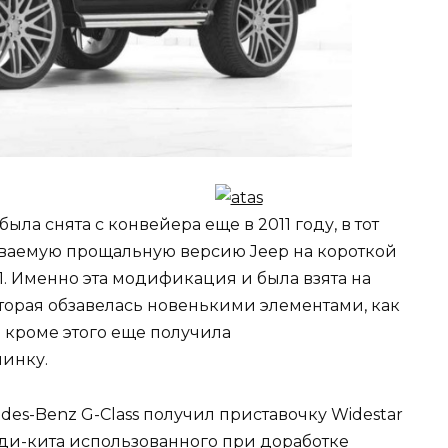
а снята с конвейера еще в 2011 году, в тот
ываемую прощальную версию Jeep на короткой
011. Именно эта модификация и была взята на
оторая обзавелась новенькими элементами, как
а кроме этого еще получила
инку.
es-Benz G-Class получил приставочку Widestar
боди-кита использованного при доработке