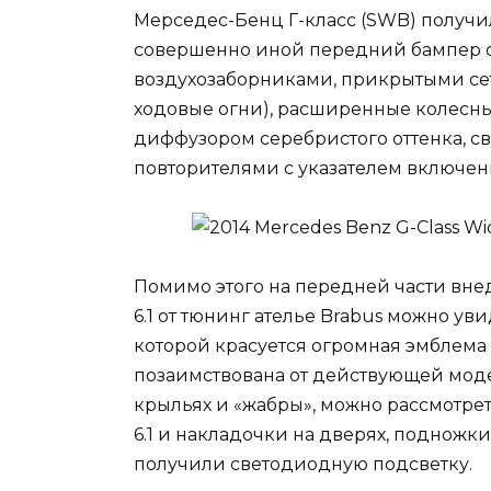
Мерседес-Бенц Г-класс (SWB) получил 
совершенно иной передний бампер 
воздухозаборниками, прикрытыми се
ходовые огни), расширенные колесны
диффузором серебристого оттенка, 
повторителями с указателем включен
Помимо этого на передней части внед
6.1 от тюнинг ателье Brabus можно ув
которой красуется огромная эмблема «
позаимствована от действующей моде
крыльях и «жабры», можно рассмотреть
6.1 и накладочки на дверях, подножки
получили светодиодную подсветку.