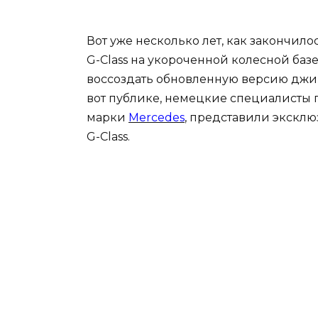
Вот уже несколько лет, как закончи
G-Class на укороченной колесной баз
воссоздать обновленную версию джип
вот публике, немецкие специалисты 
марки
Mercedes
, представили экскл
G-Class.