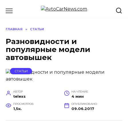
Перейти
к
содержанию
ГЛАВНАЯ
»
СТАТЬИ
Разновидности и
популярные модели
автовышек
СТАТЬИ
АВТОР
НА ЧТЕНИЕ
telexs
4 мин
ПРОСМОТРОВ
ОПУБЛИКОВАНО
1,5к.
09.06.2017