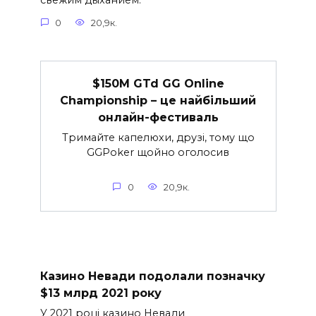
свежим дыханием.
0
20,9к.
$150M GTd GG Online
Championship – це найбільший
онлайн-фестиваль
Тримайте капелюхи, друзі, тому що
GGPoker щойно оголосив
0
20,9к.
Казино Невади подолали позначку
$13 млрд 2021 року
У 2021 році казино Невади