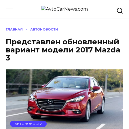
Перейти
к
содержанию
ГЛАВНАЯ
»
АВТОНОВОСТИ
Представлен обновленный
вариант модели 2017 Mazda
3
АВТОНОВОСТИ