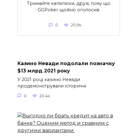
Тримайте капелюхи, друзі, тому що
GGPoker щойно оголосив
0
20,9к.
Казино Невади подолали позначку
$13 млрд 2021 року
У 2021 році казино Невади
продемонстрували історичні
0
20,4к.