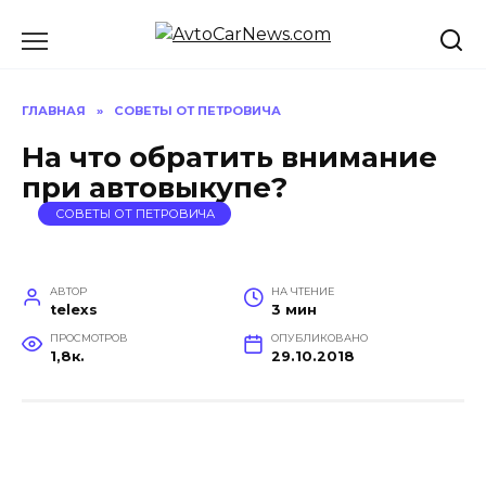
Перейти
к
содержанию
ГЛАВНАЯ
»
СОВЕТЫ ОТ ПЕТРОВИЧА
На что обратить внимание
при автовыкупе?
СОВЕТЫ ОТ ПЕТРОВИЧА
АВТОР
НА ЧТЕНИЕ
telexs
3 мин
ПРОСМОТРОВ
ОПУБЛИКОВАНО
1,8к.
29.10.2018