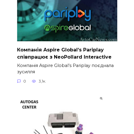
Компанія Aspire Global’s Pariplay
співпрацює з NeoPollard Interactive
Компанія Aspire Global’s Pariplay поєднала
зусилля
0
3,1к.