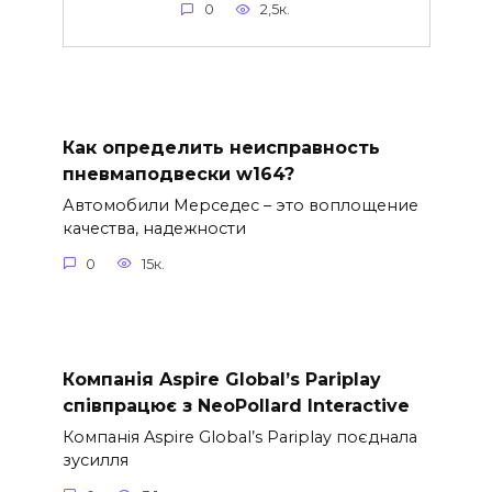
0
2,5к.
Как определить неисправность
пневмаподвески w164?
Автомобили Мерседес – это воплощение
качества, надежности
0
15к.
Компанія Aspire Global’s Pariplay
співпрацює з NeoPollard Interactive
Компанія Aspire Global’s Pariplay поєднала
зусилля