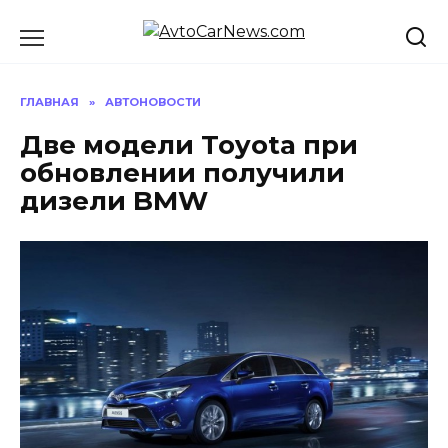
Перейти
к
содержанию
ГЛАВНАЯ
»
АВТОНОВОСТИ
Две модели Toyota при
обновлении получили
дизели BMW