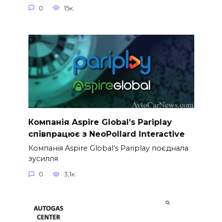
0
15к.
Компанія Aspire Global’s Pariplay
співпрацює з NeoPollard Interactive
Компанія Aspire Global’s Pariplay поєднала
зусилля
0
3,1к.