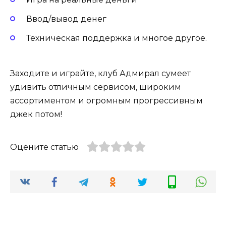
Ввод/вывод денег
Техническая поддержка и многое другое.
Заходите и играйте, клуб Адмирал сумеет
удивить отличным сервисом, широким
ассортиментом и огромным прогрессивным
джек потом!
Оцените статью