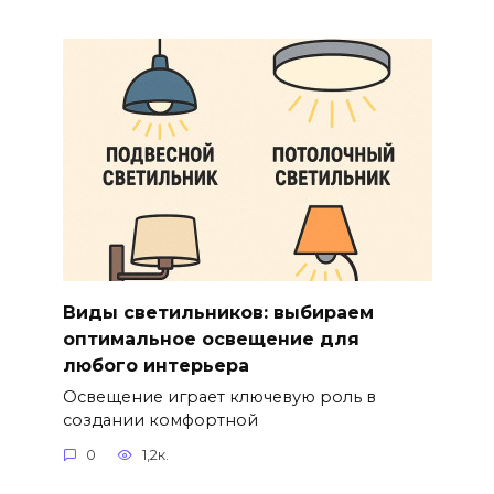
Виды светильников: выбираем
оптимальное освещение для
любого интерьера
Освещение играет ключевую роль в
создании комфортной
0
1,2к.