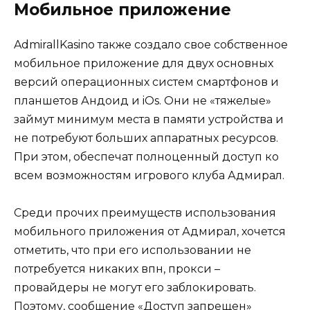
Мобильное приложение
AdmirallKasino также создало свое собственное
мобильное приложение для двух основных
версий операционных систем смартфонов и
планшетов Андоид и iOs. Они не «тяжелые»
займут минимум места в памяти устройства и
не потребуют больших аппаратных ресурсов.
При этом, обеспечат полноценный доступ ко
всем возможностям игрового клуба Адмирал.
Среди прочих преимуществ использования
мобильного приложения от Адмирал, хочется
отметить, что при его использовании не
потребуется никаких впн, прокси –
провайдеры не могут его заблокировать.
Поэтому, сообщение «Доступ запрещен»