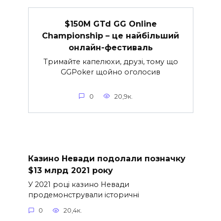
$150M GTd GG Online
Championship – це найбільший
онлайн-фестиваль
Тримайте капелюхи, друзі, тому що
GGPoker щойно оголосив
0
20,9к.
Казино Невади подолали позначку
$13 млрд 2021 року
У 2021 році казино Невади
продемонстрували історичні
0
20,4к.