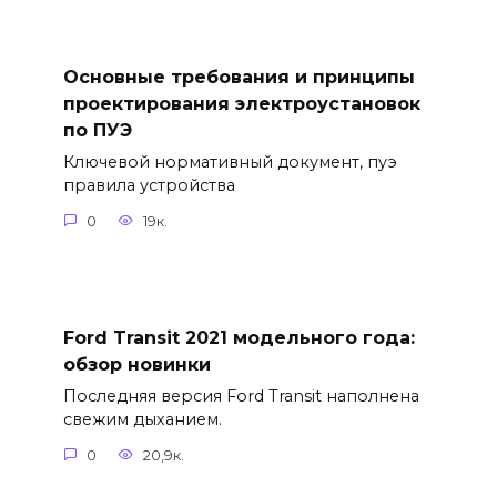
Основные требования и принципы
проектирования электроустановок
по ПУЭ
Ключевой нормативный документ, пуэ
правила устройства
0
19к.
Ford Transit 2021 модельного года:
обзор новинки
Последняя версия Ford Transit наполнена
свежим дыханием.
0
20,9к.