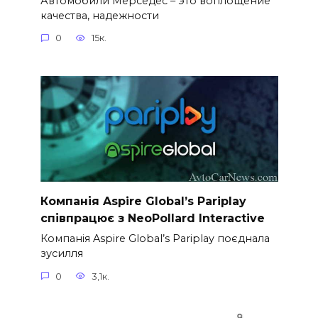
Автомобили Мерседес – это воплощение
качества, надежности
0
15к.
Компанія Aspire Global’s Pariplay
співпрацює з NeoPollard Interactive
Компанія Aspire Global’s Pariplay поєднала
зусилля
0
3,1к.