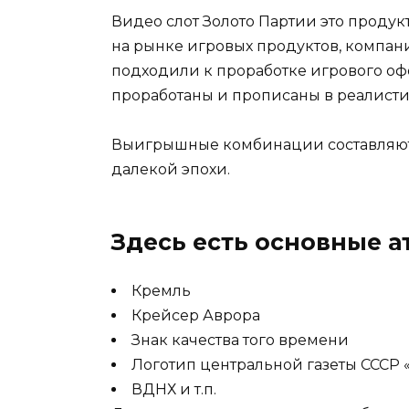
Видео слот Золото Партии это проду
на рынке игровых продуктов, компан
подходили к проработке игрового оф
проработаны и прописаны в реалисти
Выигрышные комбинации составляют
далекой эпохи.
Здесь есть основные а
Кремль
Крейсер Аврора
Знак качества того времени
Логотип центральной газеты СССР 
ВДНХ и т.п.