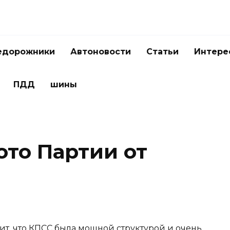
едорожники
Автоновости
Статьи
Интере
ПДД
шины
ото Партии от
ит, что КПCС была мощной структурой и очень