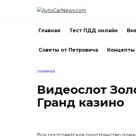
Перейти
к
содержанию
Главная
Тест ПДД онлайн
Вн
Советы от Петровича
Концепты
ГЛАВНАЯ
Видеослот Зол
Гранд казино
Все постсоветское пространство помн