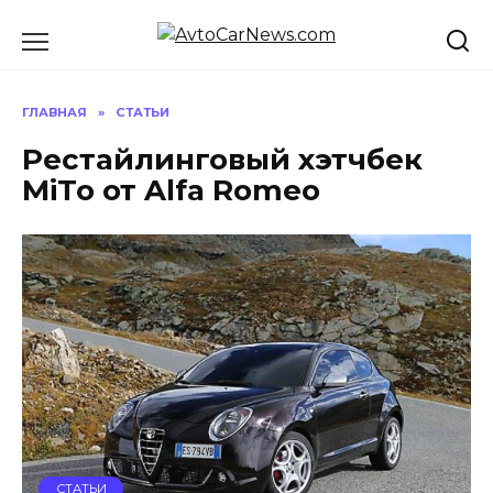
Перейти
к
содержанию
ГЛАВНАЯ
»
СТАТЬИ
Рестайлинговый хэтчбек
MiTo от Alfa Romeo
СТАТЬИ