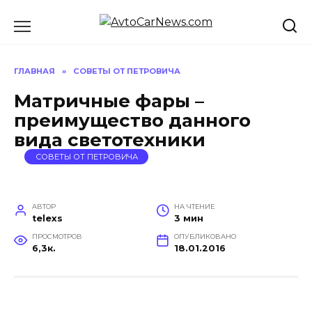
Перейти
к
содержанию
ГЛАВНАЯ
»
СОВЕТЫ ОТ ПЕТРОВИЧА
Матричные фары –
преимущество данного
вида светотехники
СОВЕТЫ ОТ ПЕТРОВИЧА
АВТОР
НА ЧТЕНИЕ
telexs
3 мин
ПРОСМОТРОВ
ОПУБЛИКОВАНО
6,3к.
18.01.2016