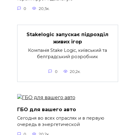
0
20,5к.
Stakelogic запускає підрозділ
живих ігор
Компанія Stake Logic, київський та
белградський розробник
0
20,2к.
ГБО для вашего авто
Сегодня во всех отраслях и в первую
очередь в энергетической
0
20,2к.