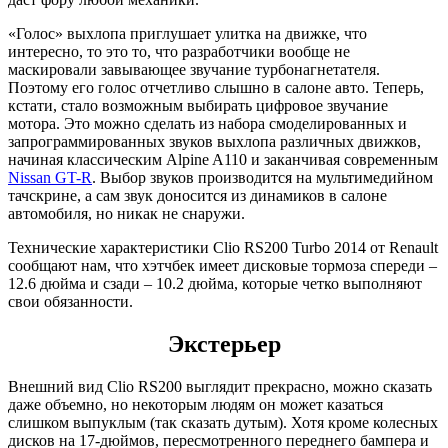
«Голос» выхлопа приглушает улитка на движке, что
интересно, то это то, что разработчики вообще не
маскировали завывающее звучание турбонагнетателя.
Поэтому его голос отчетливо слышно в салоне авто. Теперь,
кстати, стало возможным выбирать цифровое звучание
мотора. Это можно сделать из набора смоделированных и
запрограммированных звуков выхлопа различных движков,
начиная классическим Alpine A110 и заканчивая современным
Nissan GT-R
. Выбор звуков производится на мультимедийном
тачскрине, а сам звук доносится из динамиков в салоне
автомобиля, но никак не снаружи.
Технические характеристики Clio RS200 Turbo 2014 от Renault
сообщают нам, что хэтчбек имеет дисковые тормоза спереди –
12.6 дюйма и сзади – 10.2 дюйма, которые четко выполняют
свои обязанности.
Экстерьер
Внешний вид Clio RS200 выглядит прекрасно, можно сказать
даже объемно, но некоторым людям он может казаться
слишком выпуклым (так сказать дутым). Хотя кроме колесных
дисков на 17-дюймов, пересмотренного переднего бампера и