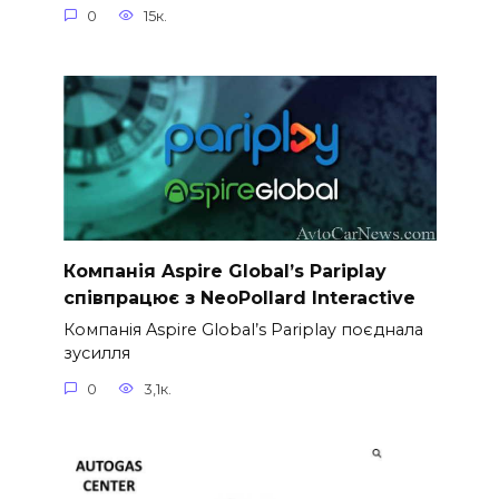
0
15к.
Компанія Aspire Global’s Pariplay
співпрацює з NeoPollard Interactive
Компанія Aspire Global’s Pariplay поєднала
зусилля
0
3,1к.