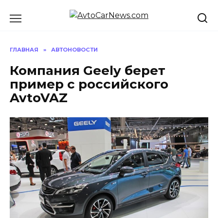
Перейти
к
содержанию
ГЛАВНАЯ
»
АВТОНОВОСТИ
Компания Geely берет
пример с российского
AvtoVAZ