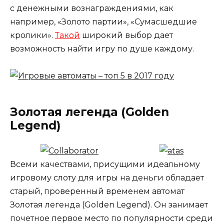
с денежными вознаграждениями, как
например, «Золото партии», «Сумасшедшие
кролики».
Такой
широкий выбор дает
возможность найти игру по душе каждому.
Золотая легенда (Golden
Legend)
Всеми качествами, присущими идеальному
игровому слоту для игры на деньги обладает
старый, проверенный временем автомат
Золотая легенда (Golden Legend). Он занимает
почетное первое место по популярности среди