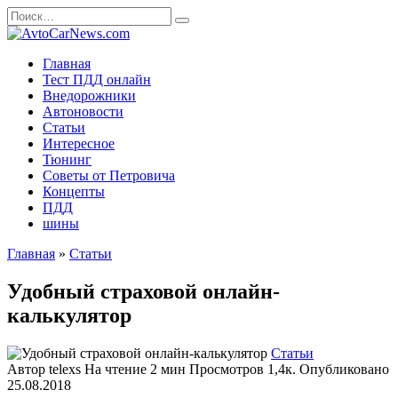
Перейти
Search
к
for:
содержанию
Главная
Тест ПДД онлайн
Внедорожники
Автоновости
Статьи
Интересное
Тюнинг
Советы от Петровича
Концепты
ПДД
шины
Главная
»
Статьи
Удобный страховой онлайн-
калькулятор
Статьи
Автор
telexs
На чтение
2 мин
Просмотров
1,4к.
Опубликовано
25.08.2018