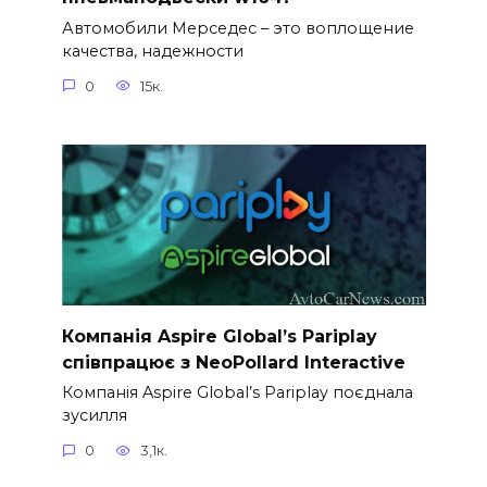
Автомобили Мерседес – это воплощение
качества, надежности
0
15к.
Компанія Aspire Global’s Pariplay
співпрацює з NeoPollard Interactive
Компанія Aspire Global’s Pariplay поєднала
зусилля
0
3,1к.